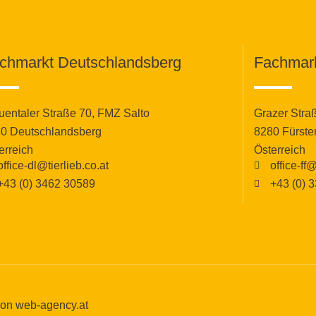
chmarkt Deutschlandsberg
Fachmark
uentaler Straße 70, FMZ Salto
Grazer Stra
0 Deutschlandsberg
8280 Fürste
erreich
Österreich
office-dl@tierlieb.co.at
office-ff@
+43 (0) 3462 30589
+43 (0) 
von web-agency.at