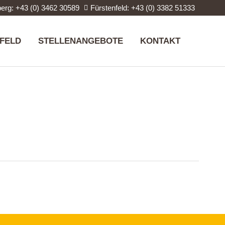
erg: +43 (0) 3462 30589
Fürstenfeld: +43 (0) 3382 51333
FELD
STELLENANGEBOTE
KONTAKT