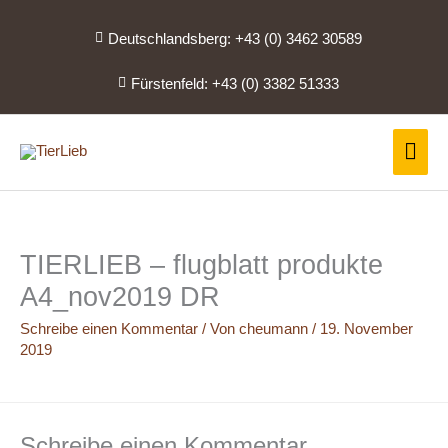
Zum
Inhalt
Deutschlandsberg: +43 (0) 3462 30589
springen
Fürstenfeld: +43 (0) 3382 51333
Hau
TIERLIEB – flugblatt produkte
A4_nov2019 DR
Schreibe einen Kommentar
/ Von
cheumann
/
19. November
2019
Schreibe einen Kommentar