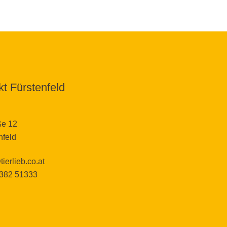
t Fürstenfeld
ße 12
nfeld
tierlieb.co.at
3382 51333