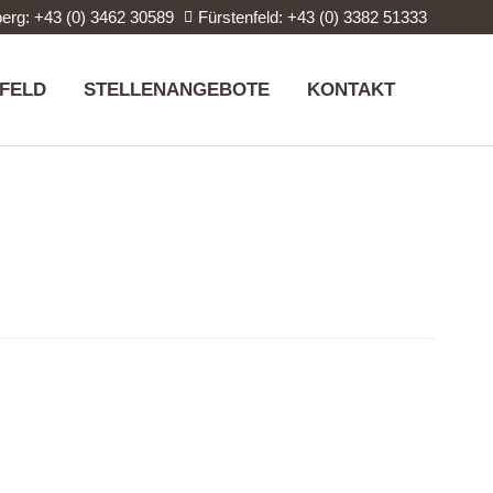
erg: +43 (0) 3462 30589
Fürstenfeld: +43 (0) 3382 51333
FELD
STELLENANGEBOTE
KONTAKT