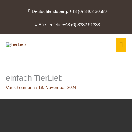
Zum
Inhalt
Deutschlandsberg: +43 (0) 3462 30589
springen
Fürstenfeld: +43 (0) 3382 51333
Hau
einfach TierLieb
Von
cheumann
/
19. November 2024