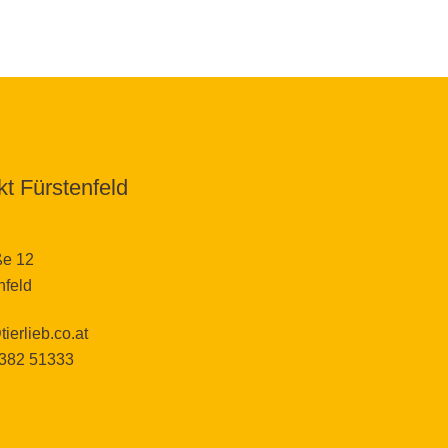
t Fürstenfeld
ße 12
nfeld
tierlieb.co.at
3382 51333