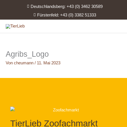
Zum
Deutschlandsberg: +43 (0) 3462 30589
Inhalt
Fürstenfeld: +43 (0) 3382 51333
springen
Agribs_Logo
Von
cheumann
/
11. Mai 2023
TierLieb Zoofachmarkt